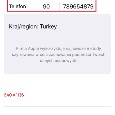
Full
640 × 1136
size
Nawigacja