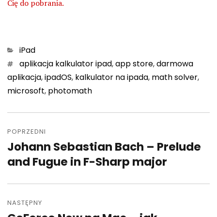
Cię do pobrania.
Categories
iPad
Tags
aplikacja kalkulator ipad
,
app store
,
darmowa
aplikacja
,
ipadOS
,
kalkulator na ipada
,
math solver
,
microsoft
,
photomath
Nawigacja
wpisu
POPRZEDNI
Johann Sebastian Bach – Prelude
Poprzedni
wpis:
and Fugue in F-Sharp major
NASTĘPNY