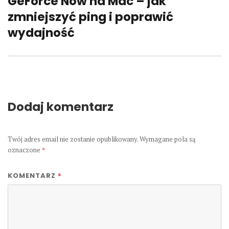
GeForce Now na Mac – jak
Następny
wpis:
zmniejszyć ping i poprawić
wydajność
Dodaj komentarz
Twój adres email nie zostanie opublikowany.
Wymagane pola są
oznaczone
*
*
KOMENTARZ